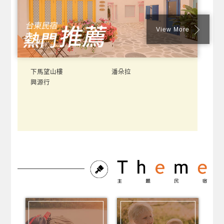
View More
下馬望山樓
潘朵拉
興源行