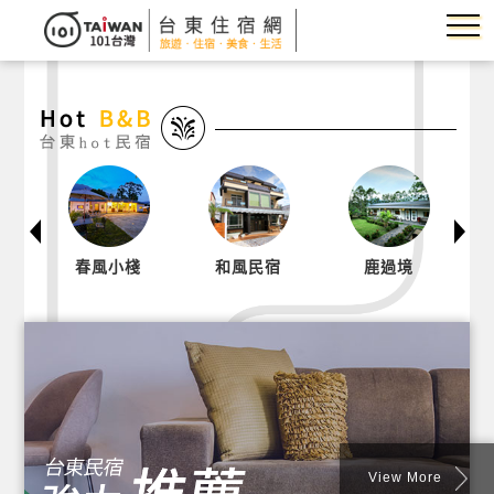
棧
和風民宿
鹿過境
浪閣33.35
民宿
View More