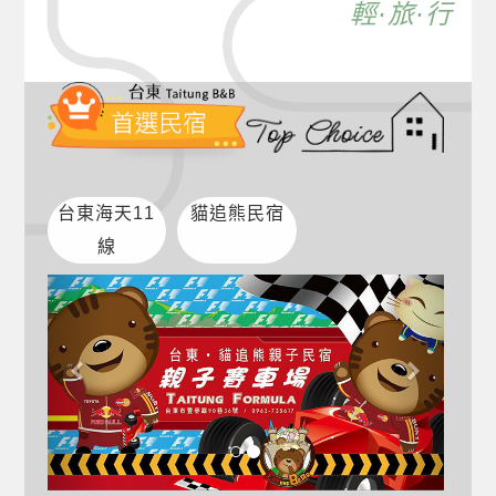
輕·旅·行
台東海天11
貓追熊民宿
線