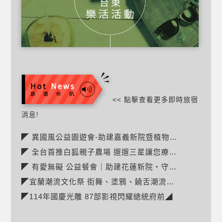
<< 點擊查看更多即時旅宿
消息!
◤ 異國風公益園遊會-助建嘉義新院暨植物人常年服務經費◢
◤ 全台首推白狐親子農場 遛遛三星讓您療癒!◢
◤ 有愛無礙 公益餐會｜助建花蓮新院・守護無聲的生命◢
◤宜蘭潮流文化祭 街舞、塗鴉、饒舌潮流市集◢
◤114年國慶光雕 87部影視閃耀總統府前◢