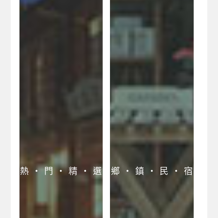
專區
池上大坡池民宿網
台東合法民宿業者聯
阿朗壹古道民宿網
合網
台東森林公園民宿網
關山親水公園民宿網
三仙台風景區民宿網
知本森林遊樂區民宿
網
熱 ‧ 門 ‧ 精 ‧ 選
鄉 ‧ 鎮 ‧ 民 ‧ 宿