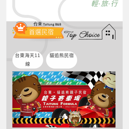
輕·旅·行
台東海天11
貓追熊民宿
線