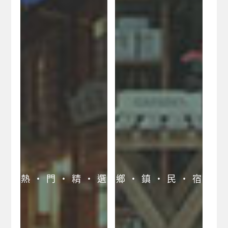
專區
池上大坡池民宿網
台東合法民宿業者聯
阿朗壹古道民宿網
合網
台東森林公園民宿網
關山親水公園民宿網
三仙台風景區民宿網
知本森林遊樂區民宿
網
熱 ‧ 門 ‧ 精 ‧ 選
鄉 ‧ 鎮 ‧ 民 ‧ 宿