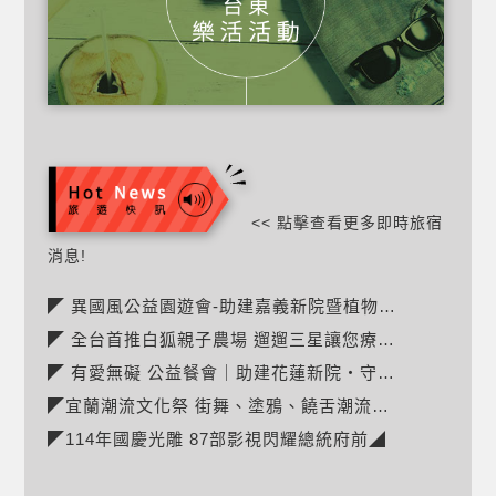
<< 點擊查看更多即時旅宿
消息!
◤ 異國風公益園遊會-助建嘉義新院暨植物人常年服務經費◢
◤ 全台首推白狐親子農場 遛遛三星讓您療癒!◢
◤ 有愛無礙 公益餐會｜助建花蓮新院・守護無聲的生命◢
◤宜蘭潮流文化祭 街舞、塗鴉、饒舌潮流市集◢
◤114年國慶光雕 87部影視閃耀總統府前◢